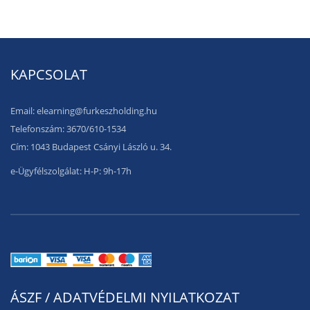
KAPCSOLAT
Email: elearning@furkeszholding.hu
Telefonszám: 3670/610-1534
Cím: 1043 Budapest Csányi László u. 34.
e-Ügyfélszolgálat: H-P: 9h-17h
ÁSZF / ADATVÉDELMI NYILATKOZAT