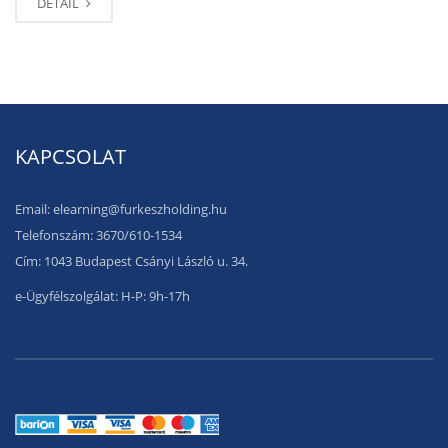
DETAIL
KAPCSOLAT
Email: elearning@furkeszholding.hu
Telefonszám: 3670/610-1534
Cím: 1043 Budapest Csányi László u. 34.
e-Ügyfélszolgálat: H-P: 9h-17h