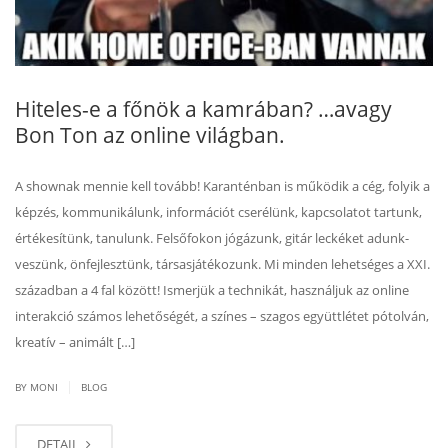
Hiteles-e a főnök a kamrában? …avagy
Bon Ton az online világban.
A shownak mennie kell tovább! Karanténban is működik a cég, folyik a
képzés, kommunikálunk, információt cserélünk, kapcsolatot tartunk,
értékesítünk, tanulunk. Felsőfokon jógázunk, gitár leckéket adunk-
veszünk, önfejlesztünk, társasjátékozunk. Mi minden lehetséges a XXI.
században a 4 fal között! Ismerjük a technikát, használjuk az online
interakció számos lehetőségét, a színes – szagos együttlétet pótolván,
kreatív – animált […]
|
BY MONI
BLOG
DETAIL