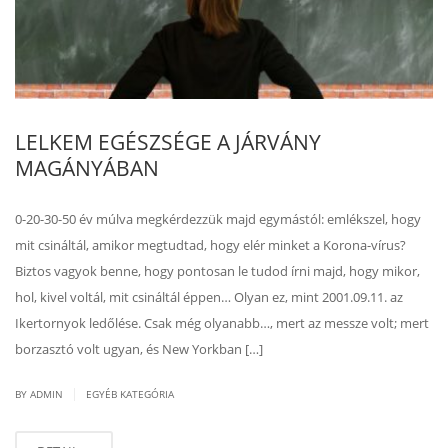
LELKEM EGÉSZSÉGE A JÁRVÁNY
MAGÁNYÁBAN
0-20-30-50 év múlva megkérdezzük majd egymástól: emlékszel, hogy
mit csináltál, amikor megtudtad, hogy elér minket a Korona-vírus?
Biztos vagyok benne, hogy pontosan le tudod írni majd, hogy mikor,
hol, kivel voltál, mit csináltál éppen… Olyan ez, mint 2001.09.11. az
Ikertornyok ledőlése. Csak még olyanabb…, mert az messze volt; mert
borzasztó volt ugyan, és New Yorkban […]
|
BY ADMIN
EGYÉB KATEGÓRIA