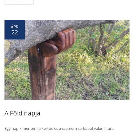
ÁPR
22
A Föld napja
Egy nap kimentem a kertbe és a szemem sarkából valami fura