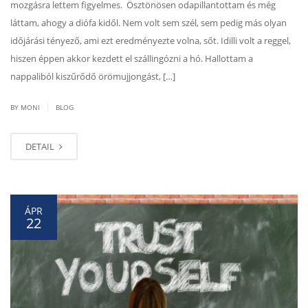
mozgásra lettem figyelmes. Ösztönösen odapillantottam és még
láttam, ahogy a diófa kidől. Nem volt sem szél, sem pedig más olyan
időjárási tényező, ami ezt eredményezte volna, sőt. Idilli volt a reggel,
hiszen éppen akkor kezdett el szállingózni a hó. Hallottam a
nappaliból kiszűrődő örömujjongást, […]
|
BY MONI
BLOG
DETAIL
ÁPR
22