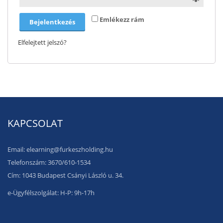
Emlékezz rám
Bejelentkezés
Elfelejtett jelszó?
KAPCSOLAT
Email: elearning@furkeszholding.hu
Telefonszám: 3670/610-1534
Cím: 1043 Budapest Csányi László u. 34.
e-Ügyfélszolgálat: H-P: 9h-17h