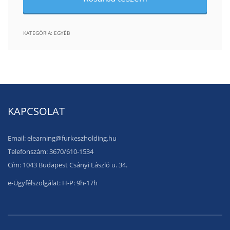
KATEGÓRIA:
EGYÉB
KAPCSOLAT
Email: elearning@furkeszholding.hu
Telefonszám: 3670/610-1534
Cím: 1043 Budapest Csányi László u. 34.
e-Ügyfélszolgálat: H-P: 9h-17h