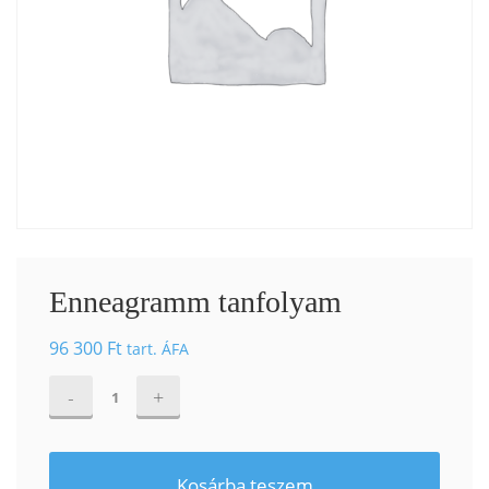
Enneagramm tanfolyam
96 300
Ft
tart. ÁFA
Enneagramm
tanfolyam
mennyiség
Kosárba teszem