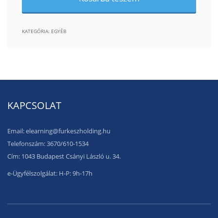
KATEGÓRIA:
EGYÉB
KAPCSOLAT
Email: elearning@furkeszholding.hu
Telefonszám: 3670/610-1534
Cím: 1043 Budapest Csányi László u. 34.
e-Ügyfélszolgálat: H-P: 9h-17h