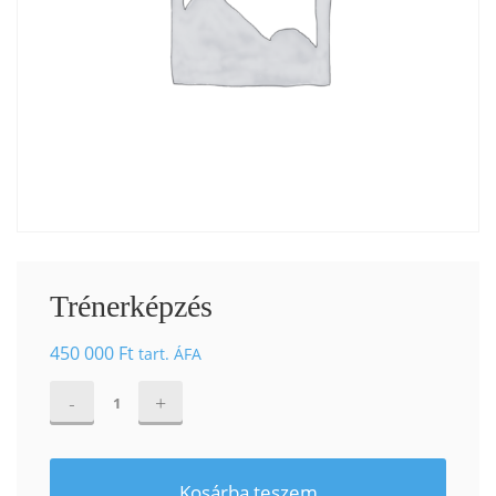
Trénerképzés
450 000
Ft
tart. ÁFA
Trénerképzés
mennyiség
Kosárba teszem