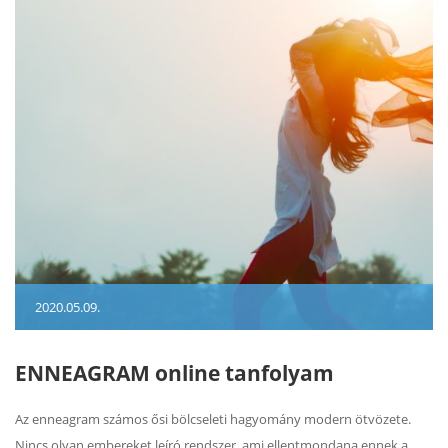
2020.05.09.
ENNEAGRAM online tanfolyam
Az enneagram számos ősi bölcseleti hagyomány modern ötvözete.
Nincs olyan embereket leíró rendszer, ami ellentmondana ennek a