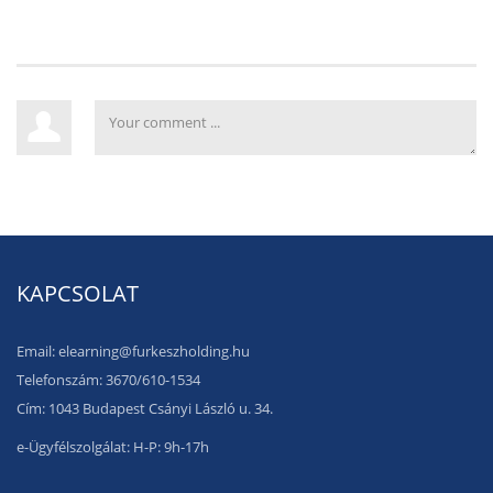
KAPCSOLAT
Email: elearning@furkeszholding.hu
Telefonszám: 3670/610-1534
Cím: 1043 Budapest Csányi László u. 34.
e-Ügyfélszolgálat: H-P: 9h-17h