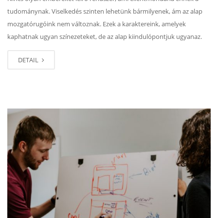
tudománynak. Viselkedés szinten lehetünk bármilyenek, ám az alap
mozgatórugóink nem változnak. Ezek a karaktereink, amelyek
kaphatnak ugyan színezeteket, de az alap kiindulópontjuk ugyanaz.
DETAIL