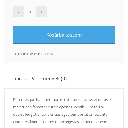
Woo
Logo
mennyiség
Kosárba teszem
KATEGÓRIA:
WOO PRODUCTS
Leírás
Vélemények (0)
Pellentesque habitant morbi tristique senectus et netus et
malesuada fames ac turpis egestas. Vestibulum tortor
quam, feugiat vitae, ultricies eget, tempor sit amet, ante.
Donec eu libero sit amet quam egestas semper. Aenean