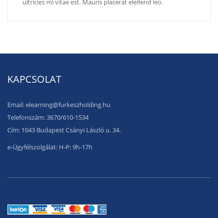
ultricies mi vitae est. Mauris placerat eleifend leo.
KAPCSOLAT
Email: elearning@furkeszholding.hu
Telefonszám: 3670/610-1534
Cím: 1043 Budapest Csányi László u. 34.
e-Ügyfélszolgálat: H-P: 9h-17h