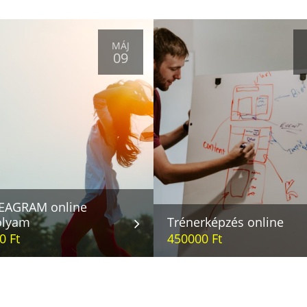
MÁJ
09
EAGRAM online
olyam
Trénerképzés online
0 Ft
450000 Ft