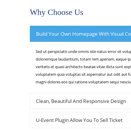
Why Choose Us
Build Your Own Homepage With Visual C
Sed ut perspiciatis unde omnis iste natus error sit vo
doloremque laudantium, totam rem aperiam, eaque ipsa
veritatis et quasi architecto beatae vitae dicta sunt e
voluptatem quia voluptas sit aspernatur aut odit aut f
magni dolores eos qui ratione voluptatem sequi nesciu
Clean, Beautiful And Responsive Design
U-Event Plugin Allow You To Sell Ticket