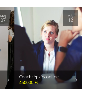
MÁJ
MÁJ
07
12
Coachképzés online
450000 Ft