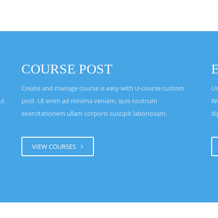
JÁRVÁNY
zzük majd
csináltál,
COURSE POST
minket a
enne, hogy
Create and manage course is easy with U-course custom
Us
ogy mikor,
ut
post. Ut enim ad minima veniam, quis nostrum
Wo
 éppen… Olyan
exercitationem ullam corporis suscipit laboriosam.
di
nyok ledőlése.
essze volt;
 New Yorkban
VIEW COURSES