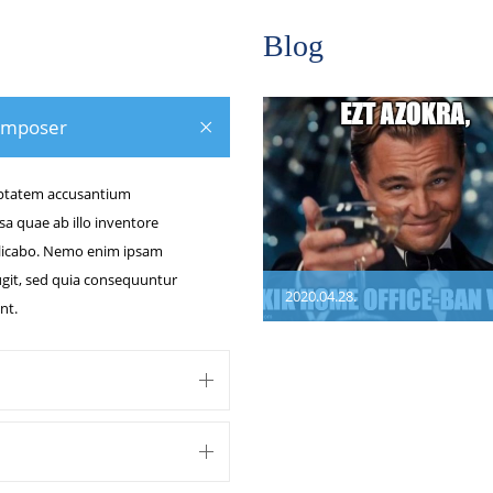
Blog
omposer
luptatem accusantium
 quae ab illo inventore
xplicabo. Nemo enim ipsam
ugit, sed quia consequuntur
2020.04.28.
nt.