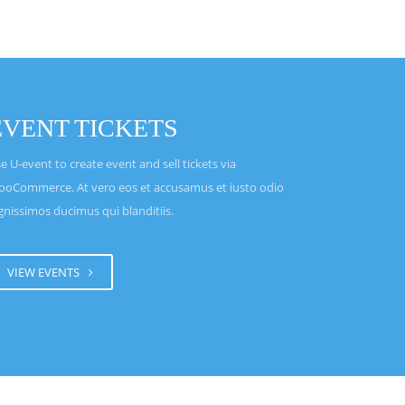
EVENT TICKETS
e U-event to create event and sell tickets via
oCommerce. At vero eos et accusamus et iusto odio
gnissimos ducimus qui blanditiis.
VIEW EVENTS