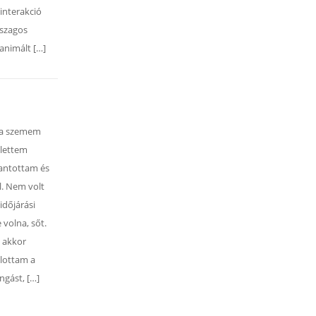
 interakció
 szagos
 animált […]
 a szemem
 lettem
lantottam és
l. Nem volt
időjárási
volna, sőt.
n akkor
llottam a
ngást, […]