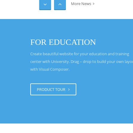
More News
LELKEM EGÉSZSÉGE A 
MAGÁNYÁBAN
0-20-30-50 év múlva megkérde
egymástól: emlékszel, hogy mit 
FOR EDUCATION
amikor megtudtad, hogy elér 
Korona-vírus? Biztos vagyok b
Create beautiful website for your education and training
pontosan le tudod írni majd, h
center with University. Drag – drop to build your own layo
hol, kivel voltál, mit csináltál
with Visual Composer.
ez, mint 2001.09.11. az Ikertor
Csak még olyanabb…, mert az m
mert borzasztó volt ugyan, és
PRODUCT TOUR
[…]