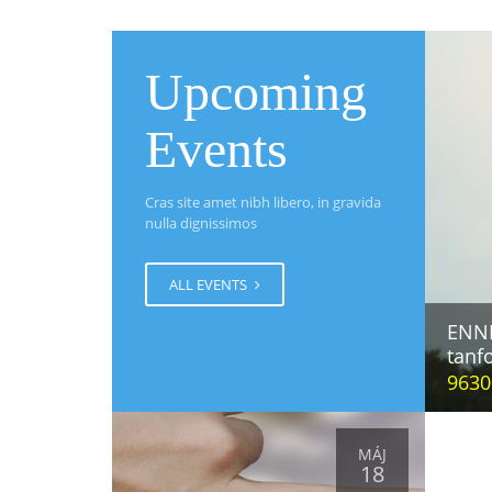
Upcoming
Events
Cras site amet nibh libero, in gravida
nulla dignissimos
ALL EVENTS
ENN
tanf
9630
MÁJ
18