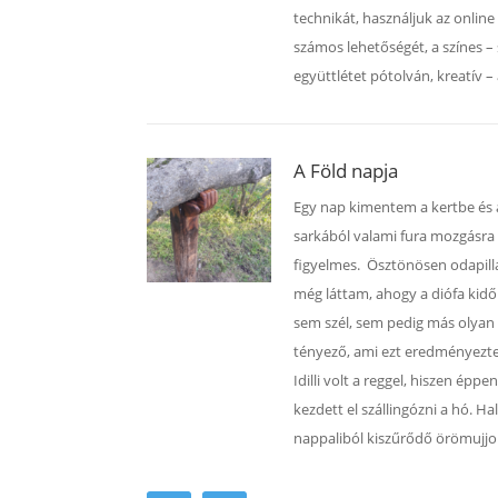
technikát, használjuk az online
számos lehetőségét, a színes –
együttlétet pótolván, kreatív –
A Föld napja
Egy nap kimentem a kertbe és
sarkából valami fura mozgásra
figyelmes. Ösztönösen odapil
még láttam, ahogy a diófa kidő
sem szél, sem pedig más olyan 
tényező, ami ezt eredményezte 
Idilli volt a reggel, hiszen éppe
kezdett el szállingózni a hó. Ha
nappaliból kiszűrődő örömujjo