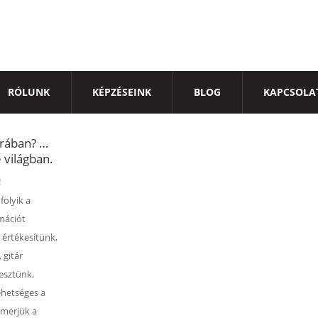
RÓLUNK
KÉPZÉSEINK
BLOG
KAPCSOLA
mrában? …
 világban.
!
folyik a
mációt
 értékesítünk,
 gitár
esztünk,
ehetséges a
Ismerjük a