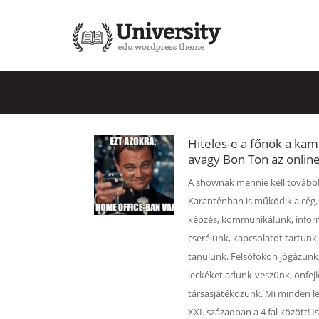
Hiteles-e a főnök a ka
avagy Bon Ton az online
A shownak mennie kell tovább
Karanténban is működik a cég, 
képzés, kommunikálunk, infor
cserélünk, kapcsolatot tartunk,
tanulunk. Felsőfokon jógázunk,
leckéket adunk-veszünk, önfejl
társasjátékozunk. Mi minden l
XXI. században a 4 fal között! 