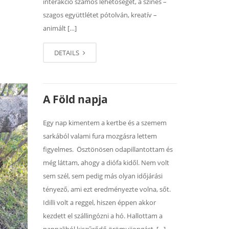
interakció számos lehetőségét, a színes –
szagos együttlétet pótolván, kreatív –
animált […]
DETAILS
A Föld napja
Egy nap kimentem a kertbe és a szemem
sarkából valami fura mozgásra lettem
figyelmes. Ösztönösen odapillantottam és
még láttam, ahogy a diófa kidől. Nem volt
sem szél, sem pedig más olyan időjárási
tényező, ami ezt eredményezte volna, sőt.
Idilli volt a reggel, hiszen éppen akkor
kezdett el szállingózni a hó. Hallottam a